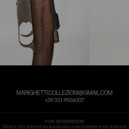
MARIGHETTI.COLLEZIONI@GMAIL.COM
+39 331 9926007
P.IVA
05059290238
Tutte le foto presenti su questo sito sono protette e non possono