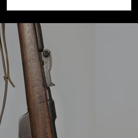
la baionetta ed una cinghia di trasporto
.