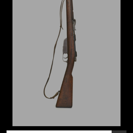
ALPINI
SKIATORI E RACCHETTATORI
CAPORALMAGGIORE ALPINO "ESPLORATORE"
DELLA 22^ COMPAGNIA SKIATORI
LANDESSCHÜTZEN
IL KAISERJÄGER IN UNIFORME GRIGIOVERDE
(FELDGRAU)
IL KAISERJÄGER IN UNIFORME GRIGIOAZZURRA
(HECHTGRAU)