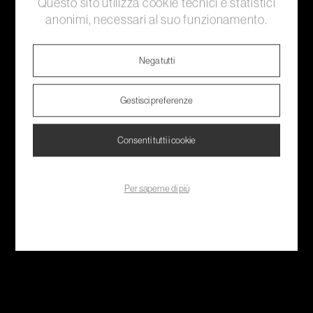
Questo sito utilizza cookie tecnici e statistici
LAGORAI.
anonimi, necessari al suo funzionamento.
LE TRUPPE D'ASSALTO (STURMTRUPPEN)
IL MITRAGLIERE
Nega tutti
LA MITRAGLIATRICE SCHWARZLOSE MOD.1907/12 IN
CAL.8X50R
Gestisci preferenze
Consenti tutti i cookie
Per saperne di più