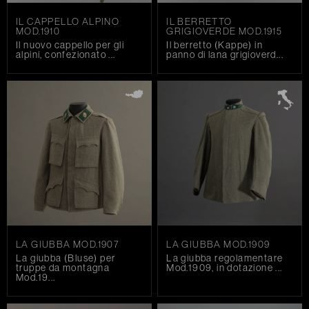
IL CAPPELLO ALPINO
IL BERRETTO
MOD.1910
GRIGIOVERDE MOD.1915
Il nuovo cappello per gli
Il berretto (Kappe) in
alpini, confezionato ...
panno di lana grigioverd...
ALPINI
SKIATORI E RACCHETTATORI
CAPORALMAGGIORE ALPINO "ESPLORATORE"
DELLA 22^ COMPAGNIA SKIATORI
LA GIUBBA MOD.1907
LA GIUBBA MOD.1909
LANDESSCHÜTZEN
La giubba (Bluse) per
La giubba regolamentare
truppe da montagna
Mod.1909, in dotazione ...
IL KAISERJÄGER IN UNIFORME GRIGIOVERDE
Mod.19...
(FELDGRAU)
IL KAISERJÄGER IN UNIFORME GRIGIOAZZURRA