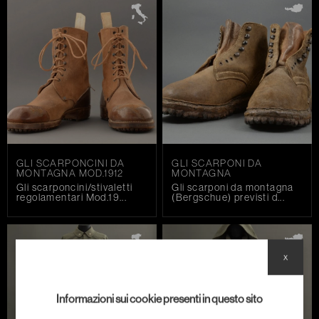
(HECHTGRAU)
DER SKIFAHRER (LO SKIATORE) SUL FRONTE DEL
LAGORAI.
LE TRUPPE D'ASSALTO (STURMTRUPPEN)
IL MITRAGLIERE
LA MITRAGLIATRICE SCHWARZLOSE MOD.1907/12 IN
CAL.8X50R
GLI SCARPONCINI DA
GLI SCARPONI DA
MONTAGNA MOD.1912
MONTAGNA
Gli scarponcini/stivaletti
Gli scarponi da montagna
regolamentari Mod.19...
(Bergschue) previsti d...
x
Informazioni sui cookie presenti in questo sito