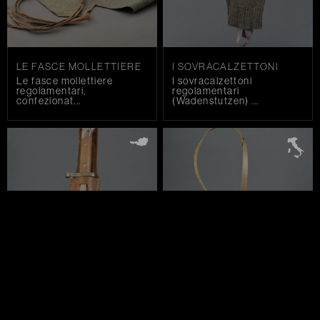
LE FASCE MOLLETTIERE
I SOVRACALZETTONI
Le fasce mollettiere
I sovracalzettoni
regolamentari,
regolamentari
confezionat...
(Wadenstutzen) ...
LA BAIONETTA M.95
LE GIBERNE MOD.1907
La baionetta (Bajonett)
Le giberne portacaricatori