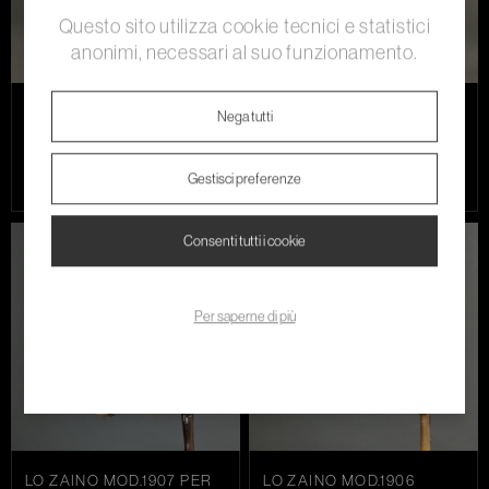
Questo sito utilizza cookie tecnici e statistici
anonimi, necessari al suo funzionamento.
LA MANTELLINA
LA MANTELLINA
Nega tutti
MOD.1909
MOD.1907
La mantellina
La mantellina
regolamentare Mod.1909,
regolamentare Mod.1907 in
Gestisci preferenze
distibuit...
lana (K...
Consenti tutti i cookie
Per saperne di più
LO ZAINO MOD.1907 PER
LO ZAINO MOD.1906