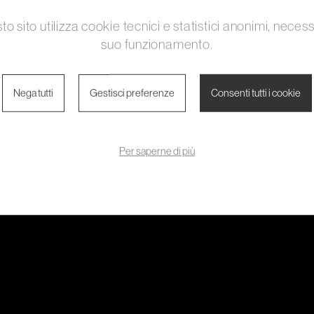
o sito utilizza cookie tecnici e statistici anonimi, necess
suo funzionamento.
Nessun articolo presente
Nega tutti
Gestisci preferenze
Consenti tutti i cookie
Per saperne di più