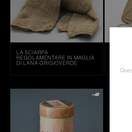
LA SCIARPA
LE MA
REGOLAMENTARE IN MAGLIA
REGOLA
ALPINI
DI LANA GRIGIOVERDE
PELO D
SKIATORI E RACCHETTATORI
Quest
CAPORALMAGGIORE ALPINO "ESPLORATORE" DELLA 