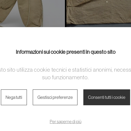
Informazioni sui cookie presenti in questo sito
NOPOLE
IL SACCO DA NOTTE I
MENTARI IN TELA E
E LANA
I CONIGLIO
o sito utilizza cookie tecnici e statistici anonimi, necess
22^ COMPAGNIA SKIATORI
suo funzionamento.
Nega tutti
Gestisci preferenze
Consenti tutti i cookie
Per saperne di più