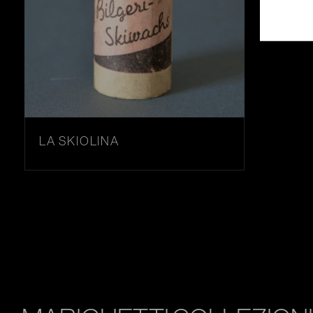
LANDESSCHÜTZEN
IL KAISERJÄGER IN UNIFORME GRIGIOVERDE (FELD
IL KAISERJÄGER IN UNIFORME GRIGIOAZZURRA (HE
DER SKIFAHRER (LO SKIATORE) SUL FRONTE DEL LA
LE TRUPPE D'ASSALTO (STURMTRUPPEN)
IL MITRAGLIERE
LA MITRAGLIATRICE SCHWARZLOSE MOD.1907/12 IN 
LA SKIOLINA